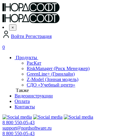
×
Войти
Регистрация
0
Продукты
РасКат
RiskManager (Риск Менеджер)
GreenLine+ (Гринлайн)
Z-Model (Зонная модель)
СДО «Учебный центр»
Также
Видеоинструкции
Оплата
Контакты
8 800 550-05-43
support@nordsoftware.ru
8 800 550-05-43