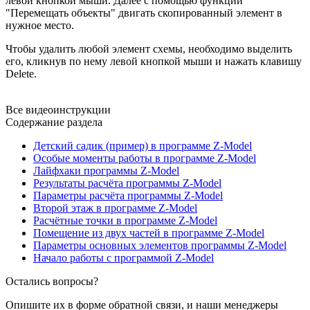
левой кнопкой мыши. Далее с помощью функции
"Перемещать объекты" двигать скопированный элемент в
нужное место.
Чтобы удалить любой элемент схемы, необходимо выделить
его, кликнув по нему левой кнопкой мыши и нажать клавишу
Delete.
Все видеоинструкции
Содержание раздела
Детский садик (пример) в программе Z-Model
Особые моменты работы в программе Z-Model
Лайфхаки программы Z-Model
Результаты расчёта программы Z-Model
Параметры расчёта программы Z-Model
Второй этаж в программе Z-Model
Расчётные точки в программе Z-Model
Помещение из двух частей в программе Z-Model
Параметры основных элементов программы Z-Model
Начало работы с программой Z-Model
Остались вопросы?
Опишите их в форме обратной связи, и наши менеджеры